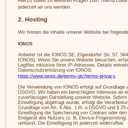
Hierzu sowie zu weiteren Fragen zum Thema Daten
jederzeit an uns wenden.
2. Hosting
Wir hosten die Inhalte unserer Website bei folgend
IONOS
Anbieter ist die IONOS SE, Elgendorfer Str. 57, 5
IONOS). Wenn Sie unsere Website besuchen, erfa
Logfiles inklusive Ihrer IP-Adressen. Details entne
Datenschutzerklärung von IONOS:
https://www.ionos.de/terms-gtc/terms-privacy
.
Die Verwendung von IONOS erfolgt auf Grundlage von 
DSGVO. Wir haben ein berechtigtes Interesse an ei
zuverlässigen Darstellung unserer Website. Sofern
Einwilligung abgefragt wurde, erfolgt die Verarbeitu
Grundlage von Art. 6 Abs. 1 lit. a DSGVO und § 25
Einwilligung die Speicherung von Cookies oder den 
Endgerät des Nutzers (z. B. Device-Fingerprintin
umfasst. Die Einwilligung ist jederzeit widerrufbar.