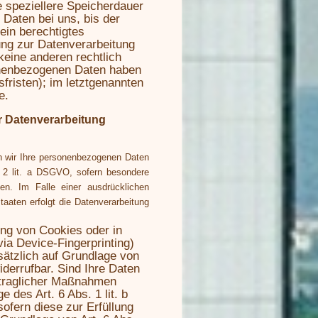
e speziellere Speicherdauer
Daten bei uns, bis der
ein berechtigtes
ung zur Datenverarbeitung
keine anderen rechtlich
onenbezogenen Daten haben
fristen); im letztgenannten
e.
r Datenverarbeitung
ten wir Ihre personenbezogenen Daten
. 2 lit. a DSGVO, sofern besondere
n. Im Falle einer ausdrücklichen
taaten erfolgt die Datenverarbeitung
ung von Cookies oder in
via Device-Fingerprinting)
usätzlich auf Grundlage von
iderrufbar. Sind Ihre Daten
rtraglicher Maßnahmen
e des Art. 6 Abs. 1 lit. b
ofern diese zur Erfüllung